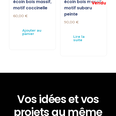
écoin bois massif,
écoin bois massif,
motif coccinelle
motif subaru
peinte
60,00
€
90,00
€
Ajouter au
panier
Lire la
suite
Vos idées et vos
projets au même