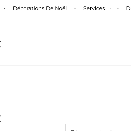
Décorations De Noël
Services
D
x
x