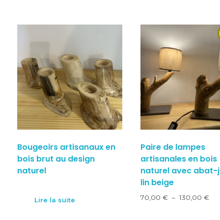
Bougeoirs artisanaux en
Paire de lampes
bois brut au design
artisanales en bois
naturel
naturel avec abat-j
lin beige
70,00
€
–
130,00
€
Lire la suite